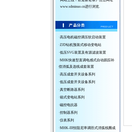
www.sdminuo.cn
进行浏览.
·
高压电机磁控调压软启动装置
·
ZJD钻机预装式移动变电站
·
低压SVG装置及有源滤波装置
·
MHK快速型直调电感式自动跟踪补
偿消弧及选线成套装置
·
高压成套开关设备系列
·
低压成套开关设备系列
·
真空断路器系列
·
箱式变电站系列
·
磁控电抗器
·
控制器系列
·
仪表系列
·
MHK-III恒阻尼率调匝式消弧线圈成