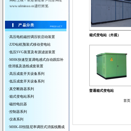
www.sdminuo.cn
进行浏览.
箱式变电站（外观）
·
高压电机磁控调压软启动装置
·
ZJD钻机预装式移动变电站
·
低压SVG装置及有源滤波装置
·
MHK快速型直调电感式自动跟踪补
偿消弧及选线成套装置
·
高压成套开关设备系列
·
低压成套开关设备系列
·
真空断路器系列
普通箱式变电站
·
箱式变电站系列
首页
·
磁控电抗器
·
控制器系列
·
仪表系列
·
MHK-III恒阻尼率调匝式消弧线圈成